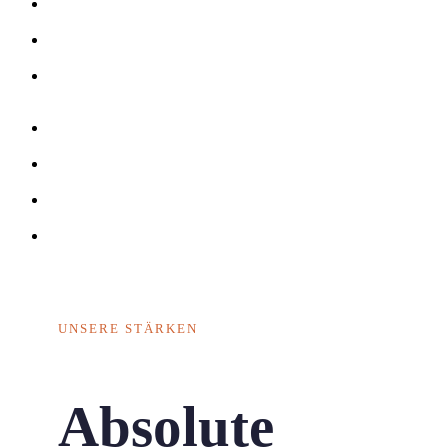
Fußschutz
Gehörschutz
Kopfschutz
Atemschutz
Workwear
Handschutz
Werbemittel
UNSERE STÄRKEN
Absolute