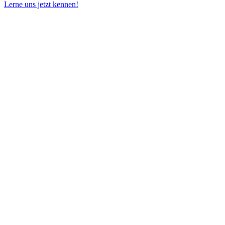
Lerne uns jetzt kennen!
WIR SIND MEHR
Schutz ist
unsere Marke,